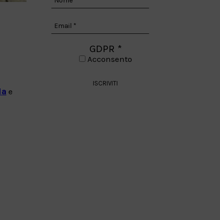
GDPR
*
Acconsento
da
e