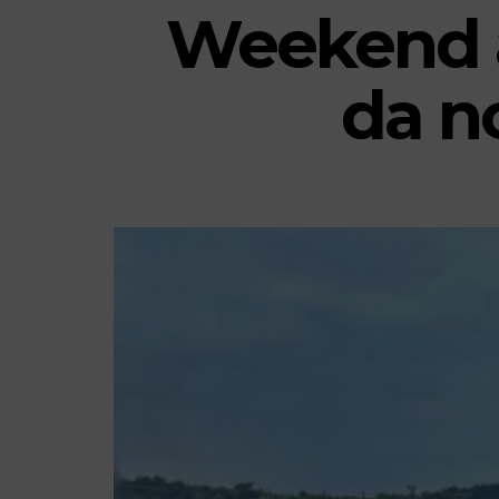
Weekend a 
da n