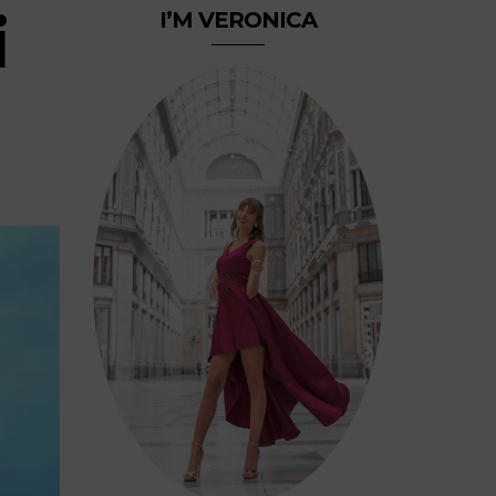
i
I’M VERONICA