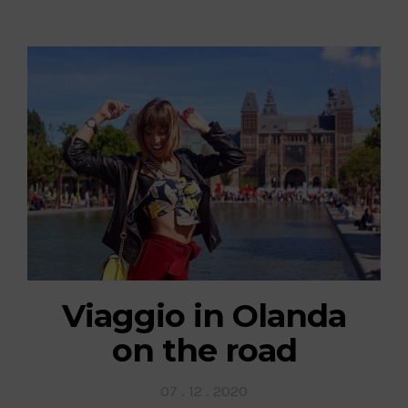
Viaggio in Olanda
on the road
Posted
07 . 12 . 2020