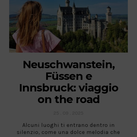
Neuschwanstein,
Füssen e
Innsbruck: viaggio
on the road
Posted
25 . 09 . 2025
on
Alcuni luoghi ti entrano dentro in
silenzio, come una dolce melodia che