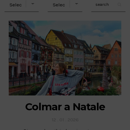
Colmar a Natale
Posted
12 . 01 . 2026
on