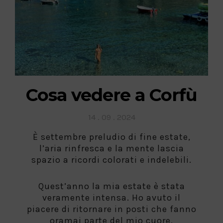
Cosa vedere a Corfù
Posted
14 . 09 . 2024
on
È settembre preludio di fine estate,
l’aria rinfresca e la mente lascia
spazio a ricordi colorati e indelebili.
Quest’anno la mia estate è stata
veramente intensa. Ho avuto il
piacere di ritornare in posti che fanno
oramai parte del mio cuore,