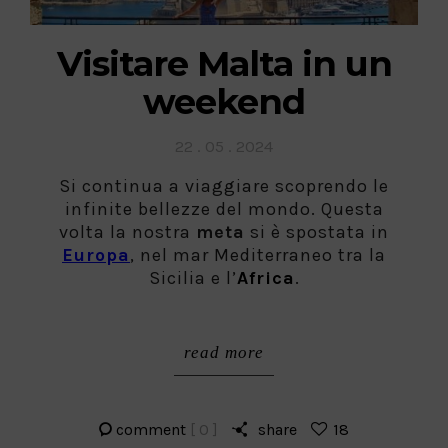
Visitare Malta in un
weekend
Posted
22 . 05 . 2024
on
Si continua a viaggiare scoprendo le
infinite bellezze del mondo. Questa
volta la nostra
meta
si è spostata in
Europa
, nel mar Mediterraneo tra la
Sicilia e l’
Africa
.
read more
comment
[ 0 ]
share
18