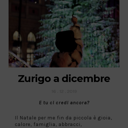
Zurigo a dicembre
Posted
16 . 12 . 2019
on
E tu ci credi ancora?
Il Natale per me fin da piccola è gioia,
calore, famiglia, abbracci,