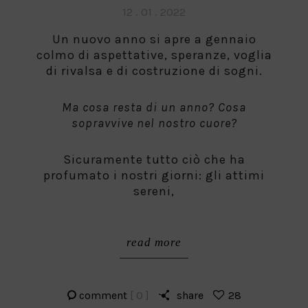
Posted
12 . 01 . 2022
on
Un nuovo anno si apre a gennaio
colmo di aspettative, speranze, voglia
di rivalsa e di costruzione di sogni.
Ma cosa resta di un anno? Cosa
sopravvive nel nostro cuore?
Sicuramente tutto ciò che ha
profumato i nostri giorni: gli attimi
sereni,
read more
comment
[ 0 ]
share
28