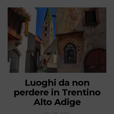
Luoghi da non
perdere in Trentino
Alto Adige
Posted
06 . 09 . 2023