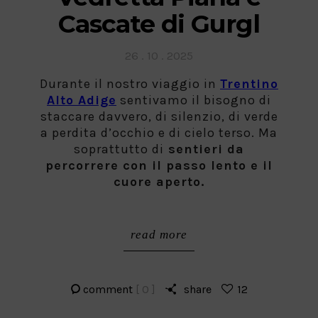
Cascate di Gurgl
Posted
26 . 10 . 2025
on
Durante il nostro viaggio in
Trentino
Alto Adige
sentivamo il bisogno di
staccare davvero, di silenzio, di verde
a perdita d’occhio e di cielo terso. Ma
soprattutto di
sentieri da
percorrere con il passo lento e il
cuore aperto.
read more
comment
[ 0 ]
share
12