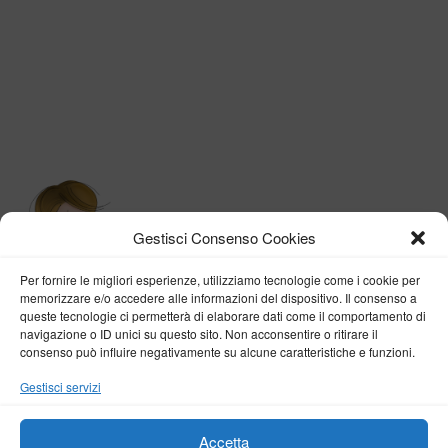
Gestisci Consenso Cookies
Per fornire le migliori esperienze, utilizziamo tecnologie come i cookie per
memorizzare e/o accedere alle informazioni del dispositivo. Il consenso a
queste tecnologie ci permetterà di elaborare dati come il comportamento di
navigazione o ID unici su questo sito. Non acconsentire o ritirare il
consenso può influire negativamente su alcune caratteristiche e funzioni.
BY VERONICA D'ONOFRIO
Gestisci servizi
Home
About me
Fashion
Travel
Borghi d’Italia
Lifestyle
Beauty
Life Pills
Trekking
Contact
Accetta