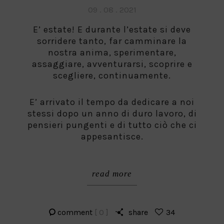
Posted
09 . 08 . 2021
on
E’ estate! E durante l’estate si deve
sorridere tanto, far camminare la
nostra anima, sperimentare,
assaggiare, avventurarsi, scoprire e
scegliere, continuamente.
E’ arrivato il tempo da dedicare a noi
stessi dopo un anno di duro lavoro, di
pensieri pungenti e di tutto ciò che ci
appesantisce.
read more
comment
[ 0 ]
share
34