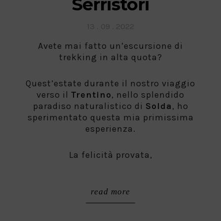
Serristori
Posted
13 . 09 . 2022
on
Avete mai fatto un’escursione di
trekking in alta quota?
Quest’estate durante il nostro viaggio
verso il
Trentino
, nello splendido
paradiso naturalistico di
Solda
, ho
sperimentato questa mia primissima
esperienza.
La felicità provata,
read more