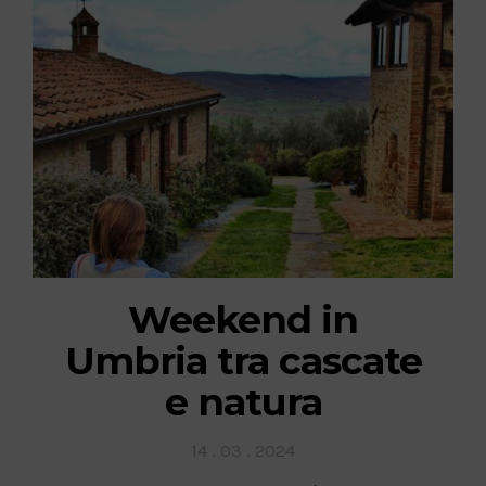
Weekend in
Umbria tra cascate
e natura
Posted
14 . 03 . 2024
on