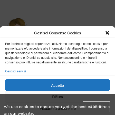
Gestisci Consenso Cookies
Per fornire le migliori esperienze, utilizziamo tecnologie come i cookie per
memorizzare e/o accedere alle informazioni del dispositivo. Il consenso a
queste tecnologie ci permetterà di elaborare dati come il comportamento di
navigazione o ID unici su questo sito. Non acconsentire o ritirare il
consenso può influire negativamente su alcune caratteristiche e funzioni.
BY VERONICA D'ONOFRIO
Gestisci servizi
Home
About me
Fashion
Travel
Borghi d’Italia
Lifestyle
Beauty
Life Pills
Trekking
Contact
Accetta
Rifiuta
Copyright © 2018-2024
Veronica D'Onofrio
. Tutti i diritti sono riservati
- Powered by
ENKEY
We use cookies to ensure you get the best experience
GOT IT!
Visualizza preferenze
on our website.