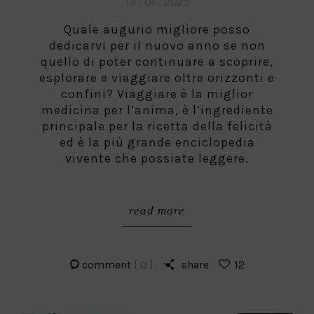
Posted
13 . 01 . 2025
on
Quale augurio migliore posso
dedicarvi per il nuovo anno se non
quello di poter continuare a scoprire,
esplorare e viaggiare oltre orizzonti e
confini? Viaggiare è la miglior
medicina per l’anima, è l’ingrediente
principale per la ricetta della felicità
ed è la più grande enciclopedia
vivente che possiate leggere.
read more
comment
[ 0 ]
share
12