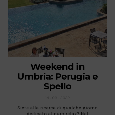
Weekend in
Umbria: Perugia e
Spello
Posted
14 . 03 . 2022
on
Siete alla ricerca di qualche giorno
dedicato al puro relax? Nel