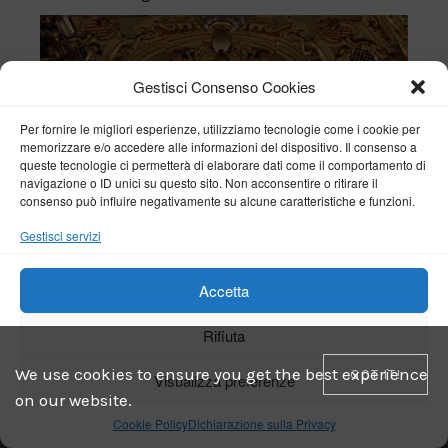
Gestisci Consenso Cookies
Per fornire le migliori esperienze, utilizziamo tecnologie come i cookie per
memorizzare e/o accedere alle informazioni del dispositivo. Il consenso a
queste tecnologie ci permetterà di elaborare dati come il comportamento di
navigazione o ID unici su questo sito. Non acconsentire o ritirare il
consenso può influire negativamente su alcune caratteristiche e funzioni.
Gestisci servizi
Accetta
Rifiuta
We use cookies to ensure you get the best experience
GOT IT!
Visualizza preferenze
on our website.
Cookie Policy
Dichiarazione sulla Privacy