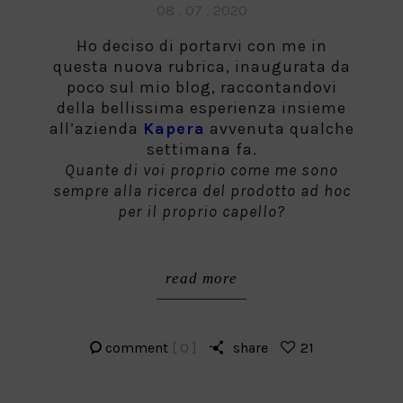
Posted
08 . 07 . 2020
on
Ho deciso di portarvi con me in
questa nuova rubrica, inaugurata da
poco sul mio blog, raccontandovi
della bellissima esperienza insieme
all’azienda
Kapera
avvenuta qualche
settimana fa.
Quante di voi proprio come me sono
sempre alla ricerca del prodotto ad hoc
per il proprio capello?
read more
comment
[ 0 ]
share
21