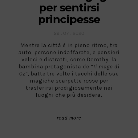
per sentirsi
principesse
Posted
29 . 07 . 2020
on
Mentre la città è in pieno ritmo, tra
auto, persone indaffarate, e pensieri
veloci e distratti, come Dorothy, la
bambina protagonista de
“Il mago di
Oz”
, batte tre volte i tacchi delle sue
magiche scarpette rosse per
trasferirsi prodigiosamente nei
luoghi che più desidera,
read more