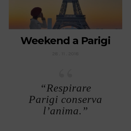
Weekend a Parigi
Posted
28 . 11 . 2018
on
“Respirare
Parigi conserva
l’anima.”