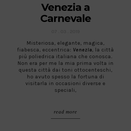
Venezia a
Carnevale
Posted
07 . 03 . 2019
on
Misteriosa, elegante, magica,
fiabesca, eccentrica:
Venezia
, la città
più poliedrica italiana che conosca.
Non era per me la mia prima volta in
questa città dai toni ottocenteschi,
ho avuto spesso la fortuna di
visitarla in occasioni diverse e
speciali,
read more