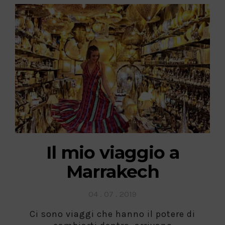
Il mio viaggio a
Marrakech
Posted
04 . 07 . 2019
on
Ci sono viaggi che hanno il potere di