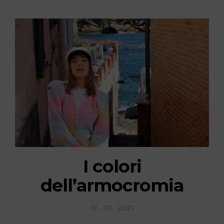
I colori
dell’armocromia
Posted
19 . 01 . 2021
on