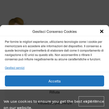
Gestisci Consenso Cookies
Per fornire le migliori esperienze, utilizziamo tecnologie come i cookie per
memorizzare e/o accedere alle informazioni del dispositivo. Il consenso a
queste tecnologie ci permetterà di elaborare dati come il comportamento di
navigazione o ID unici su questo sito. Non acconsentire o ritirare il
consenso può influire negativamente su alcune caratteristiche e funzioni.
BY VERONICA D'ONOFRIO
Gestisci servizi
Home
About me
Fashion
Travel
Borghi d’Italia
Lifestyle
Beauty
Life Pills
Trekking
Contact
Accetta
Rifiuta
Copyright © 2018-2024
Veronica D'Onofrio
. Tutti i diritti sono riservati
- Powered by
ENKEY
We use cookies to ensure you get the best experience
GOT IT!
Visualizza preferenze
on our website.