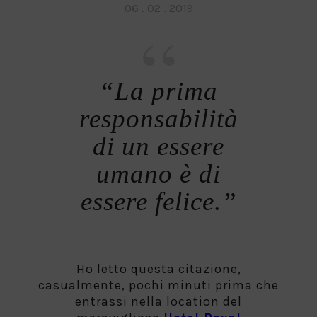
Posted
06 . 02 . 2019
on
“La prima
responsabilità
di un essere
umano è di
essere felice.”
Ho letto questa citazione,
casualmente, pochi minuti prima che
entrassi nella location del