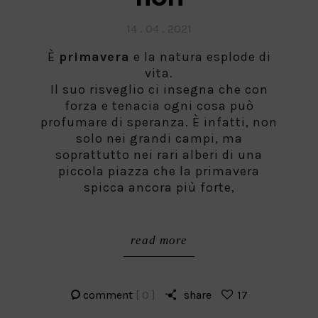
Posted
14 . 04 . 2021
on
È
primavera
e la natura esplode di
vita.
Il suo risveglio ci insegna che con
forza e tenacia ogni cosa può
profumare di speranza. È infatti, non
solo nei grandi campi, ma
soprattutto nei rari alberi di una
piccola piazza che la primavera
spicca ancora più forte,
read more
comment
[ 0 ]
share
17