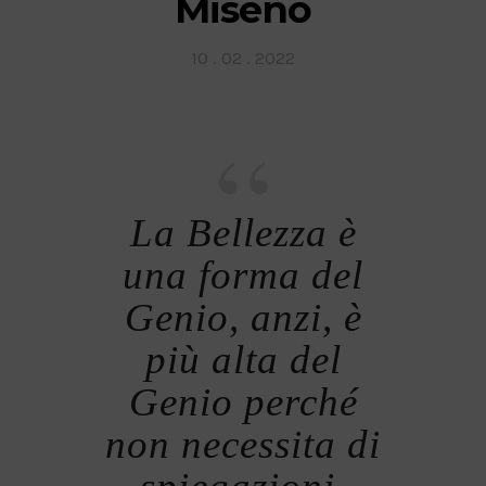
Miseno
Posted
10 . 02 . 2022
on
La Bellezza è
una forma del
Genio, anzi, è
più alta del
Genio perché
non necessita di