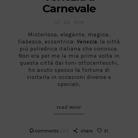
Carnevale
Posted
07 . 03 . 2019
on
Misteriosa, elegante, magica,
fiabesca, eccentrica:
Venezia
, la città
più poliedrica italiana che conosca.
Non era per me la mia prima volta in
questa città dai toni ottocenteschi,
ho avuto spesso la fortuna di
visitarla in occasioni diverse e
speciali,
read more
comments
[ 2 ]
share
31