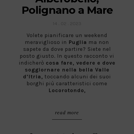
Polignano a Mare
Posted
14 . 02 . 2023
on
Volete pianificare un weekend
meraviglioso in
Puglia
ma non
sapete da dove partire? Siete nel
posto giusto. In questo racconto vi
indicherò
cosa fare, vedere e dove
soggiornare nella bella Valle
d’Itria,
toccando alcuni dei suoi
borghi più caratteristici come
Locorotondo,
read more