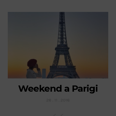
Weekend a Parigi
Posted
28 . 11 . 2018
on