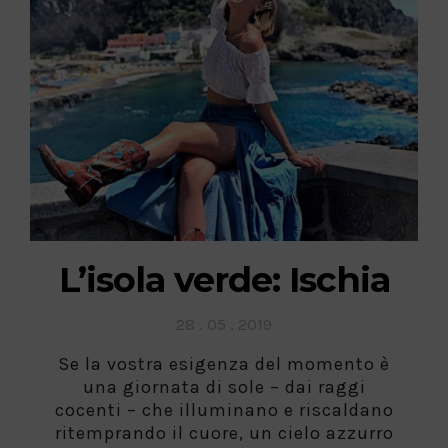
L’isola verde: Ischia
Posted
28 . 05 . 2019
on
Se la vostra esigenza del momento è
una giornata di sole – dai raggi
cocenti – che illuminano e riscaldano
ritemprando il cuore, un cielo azzurro