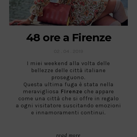
48 ore a Firenze
Posted
02 . 04 . 2019
on
I miei weekend alla volta delle
bellezze delle città italiane
proseguono.
Questa ultima fuga è stata nella
meravigliosa
Firenze
che appare
come una città che si offre in regalo
a ogni visitatore suscitando emozioni
e innamoramenti continui.
read more