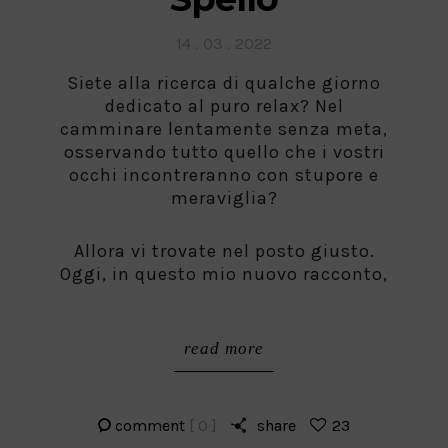
Posted
14 . 03 . 2022
on
Siete alla ricerca di qualche giorno
dedicato al puro relax? Nel
camminare lentamente senza meta,
osservando tutto quello che i vostri
occhi incontreranno con stupore e
meraviglia?
Allora vi trovate nel posto giusto.
Oggi, in questo mio nuovo racconto,
read more
comment
[ 0 ]
share
23