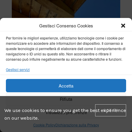
Gestisci Consenso Cookies
Per fornire le migliori esperienze, utilizziamo tecnologie come i cookie per
memorizzare e/o accedere alle informazioni del dispositivo. Il consenso a
queste tecnologie ci permetterà di elaborare dati come il comportamento di
navigazione o ID unici su questo sito. Non acconsentire o ritirare il
consenso può influire negativamente su alcune caratteristiche e funzioni.
Gestisci servizi
Accetta
Rifiuta
We use cookies to ensure you get the best experience
GOT IT!
Visualizza preferenze
on our website.
Cookie Policy
Dichiarazione sulla Privacy