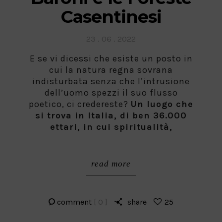
Casentinesi
Posted
23 . 06 . 2022
on
E se vi dicessi che esiste un posto in
cui la natura regna sovrana
indisturbata senza che l’intrusione
dell’uomo spezzi il suo flusso
poetico, ci credereste?
Un luogo che
si trova in Italia, di ben 36.000
ettari, in cui spiritualità,
read more
comment
[ 0 ]
share
25