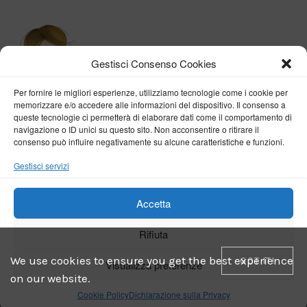
Gestisci Consenso Cookies
Per fornire le migliori esperienze, utilizziamo tecnologie come i cookie per
memorizzare e/o accedere alle informazioni del dispositivo. Il consenso a
queste tecnologie ci permetterà di elaborare dati come il comportamento di
navigazione o ID unici su questo sito. Non acconsentire o ritirare il
consenso può influire negativamente su alcune caratteristiche e funzioni.
BY VERONICA D'ONOFRIO
Gestisci servizi
Home
About me
Fashion
Travel
Borghi d’Italia
Lifestyle
Beauty
Life Pills
Trekking
Contact
Accetta
Rifiuta
Copyright © 2018-2024
Veronica D'Onofrio
. Tutti i diritti sono riservati
- Powered by
ENKEY
We use cookies to ensure you get the best experience
GOT IT!
Visualizza preferenze
on our website.
Cookie Policy
Dichiarazione sulla Privacy