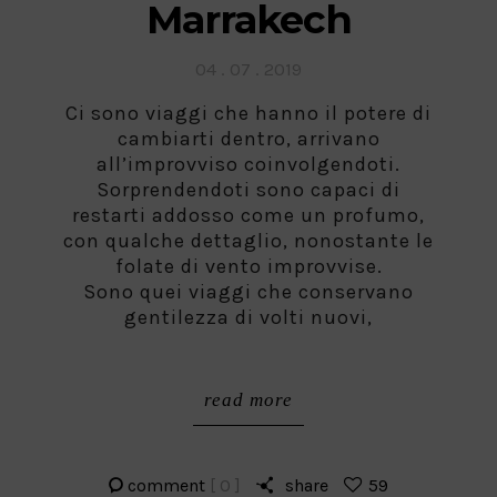
Marrakech
Posted
04 . 07 . 2019
on
Ci sono viaggi che hanno il potere di
cambiarti dentro, arrivano
all’improvviso coinvolgendoti.
Sorprendendoti sono capaci di
restarti addosso come un profumo,
con qualche dettaglio, nonostante le
folate di vento improvvise.
Sono quei viaggi che conservano
gentilezza di volti nuovi,
read more
comment
[ 0 ]
share
59