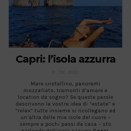
Capri: l’isola azzurra
Posted
11 . 08 . 2020
on
Mare cristallino, panorami
mozzafiato, tramonti d’amare e
location da sogno? Se queste parole
descrivono la vostra idea di “estate” e
“relax” tutte insieme si ricollegano ad
un’altra delle mie isole del cuore –
sempre a pochi passi da casa – sto
parlando dell’isola azzurra
Capri.