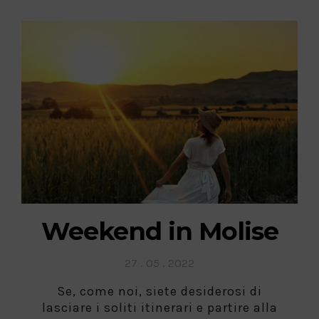
Weekend in Molise
Posted
27 . 05 . 2022
on
Se, come noi, siete desiderosi di
lasciare i soliti itinerari e partire alla