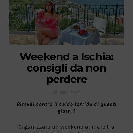
Weekend a Ischia:
consigli da non
perdere
Posted
29 . 06 . 2021
on
Rimedi contro il caldo torrido di questi
giorni?
Organizzare un weekend al mare tra