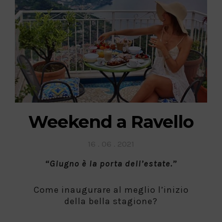
Weekend a Ravello
Posted
16 . 06 . 2021
on
“Giugno è la porta dell’estate.”
Come inaugurare al meglio l’inizio
della bella stagione?