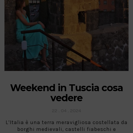
Weekend in Tuscia cosa
vedere
Posted
22 . 04 . 2024
on
L’Italia è una terra meravigliosa costellata da
borghi medievali, castelli fiabeschi e