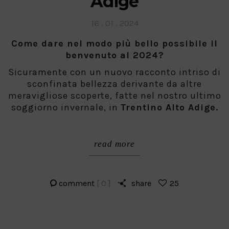
Adige
Posted
16 . 01 . 2024
on
Come dare nel modo più bello possi
bile il
benvenuto al 2024?
Sicuramente con un nuovo racconto intriso di
sconfinata bellezza derivante da altre
meravigliose scoperte, fatte nel nostro ultimo
soggiorno invernale, in
Trentino Alto Adige.
read more
comment
[ 0 ]
share
25