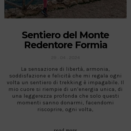
Sentiero del Monte
Redentore Formia
Posted
29 . 04 . 2024
on
La sensazione di libertà, armonia,
soddisfazione e felicità che mi regala ogni
volta un sentiero di trekking è impagabile. Il
mio cuore si riempie di un’energia unica, di
una leggerezza profonda che solo questi
momenti sanno donarmi, facendomi
riscoprire, ogni volta,
read more