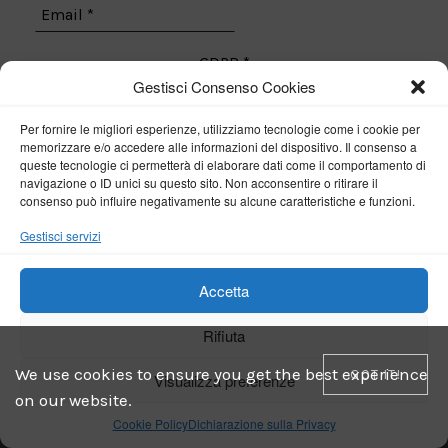
GDPR
*
Gestisci Consenso Cookies
Acconsento
Per fornire le migliori esperienze, utilizziamo tecnologie come i cookie per
memorizzare e/o accedere alle informazioni del dispositivo. Il consenso a
queste tecnologie ci permetterà di elaborare dati come il comportamento di
navigazione o ID unici su questo sito. Non acconsentire o ritirare il
consenso può influire negativamente su alcune caratteristiche e funzioni.
Gestisci servizi
MOST COMMENTED POSTS
Accetta
Il sentiero degli Dei
09 . 02 . 2021
Rifiuta
We use cookies to ensure you get the best experience
GOT IT!
Visualizza preferenze
on our website.
Cookie Policy
Dichiarazione sulla Privacy