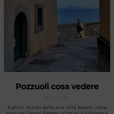
Pozzuoli cosa vedere
Posted
09 . 04 . 2024
on
A pochi minuti dalla mia città Napoli, nella
zona dei Campi Flegrei, si trova la colorata e