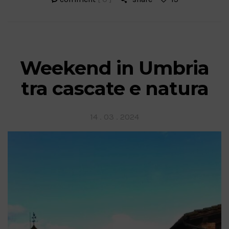
Weekend in Umbria
tra cascate e natura
Posted
14 . 03 . 2024
on