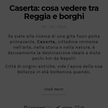
Caserta: cosa vedere tra
Reggia e borghi
Posted
26 . 03 . 2024
on
Se siete alla ricerca di una gita fuori porta
primaverile,
Caserta,
cittadina immersa
nell’arte, nella storia e nella natura, è
decisamente la destinazione ideale e dista
pochi km da Napoli!
Città di origini antiche, vide l’apice della sua
bellezza in età borbonica quando,
read more
comment
[ 0 ]
share
15