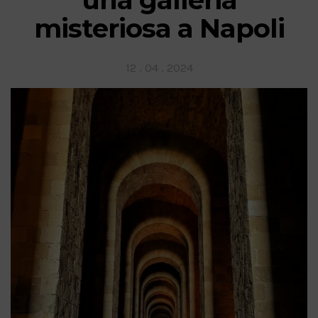
misteriosa a Napoli
Posted
12 . 04 . 2024
on