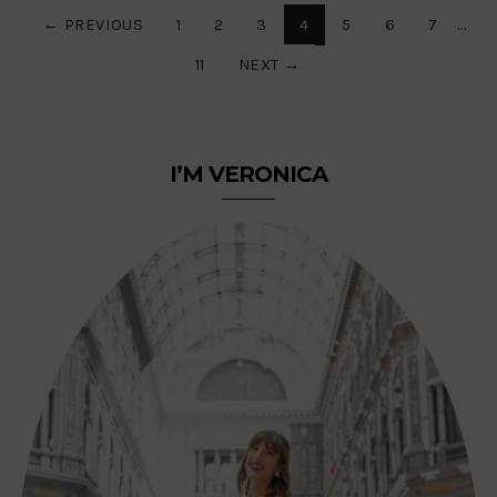
Paginazione
← PREVIOUS
1
2
3
4
5
6
7
…
11
NEXT →
degli
articoli
I’M VERONICA