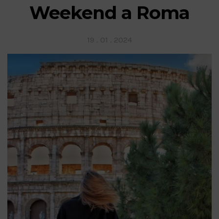
Weekend a Roma
Posted
19 . 01 . 2024
on