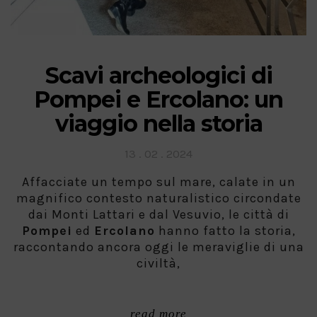
Scavi archeologici di
Pompei e Ercolano: un
viaggio nella storia
Posted
13 . 02 . 2024
on
Affacciate un tempo sul mare, calate in un
magnifico contesto naturalistico circondate
dai Monti Lattari e dal Vesuvio, le città di
Pompei
ed
Ercolano
hanno fatto la storia,
raccontando ancora oggi le meraviglie di una
civiltà,
read more