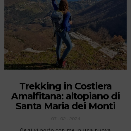
Trekking in Costiera
Amalfitana: altopiano di
Santa Maria dei Monti
Posted
07 . 02 . 2024
on
Oggi vi porto con me in una nuova